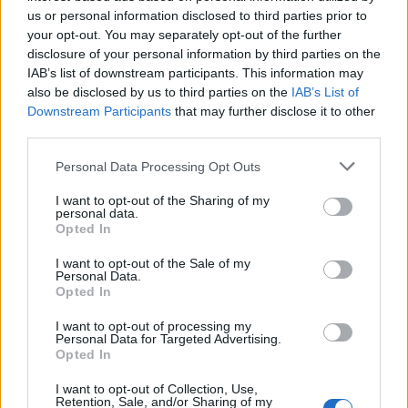
us or personal information disclosed to third parties prior to
your opt-out. You may separately opt-out of the further
disclosure of your personal information by third parties on the
IAB’s list of downstream participants. This information may
also be disclosed by us to third parties on the
IAB’s List of
Downstream Participants
that may further disclose it to other
third parties.
Personal Data Processing Opt Outs
I want to opt-out of the Sharing of my
personal data.
Opted In
I want to opt-out of the Sale of my
Personal Data.
Opted In
I want to opt-out of processing my
Personal Data for Targeted Advertising.
Opted In
I want to opt-out of Collection, Use,
Retention, Sale, and/or Sharing of my