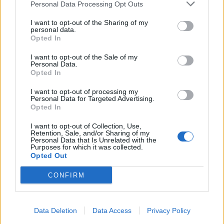
SEZIONI
Personal Data Processing Opt Outs
I want to opt-out of the Sharing of my
SPETTACOLI
personal data.
Opted In
SCIENZA E TECH
I want to opt-out of the Sale of my
Personal Data.
Opted In
ALTRO
I want to opt-out of processing my
Personal Data for Targeted Advertising.
Opted In
I want to opt-out of Collection, Use,
Retention, Sale, and/or Sharing of my
Personal Data that Is Unrelated with the
Purposes for which it was collected.
Libero Shopping
Contatti
Pubblicità
Cookie policy
Privacy policy
Opted Out
Condizioni generali
Modello 231
Assistenza
Preferenze Privacy
CONFIRM
Editoriale Libero S.r.l. - Sede Legale: Via dell’Aprica 18, 20158 Milano -
Registro Imprese di Milano Monza Brianza Lodi: C.F. e P.IVA 06823221004 -
R.E.A. Milano n. 1690166 Cap. Soc. € 400.000,00 i.v.
Tutti i diritti riservati - ISSN (sito web): 2531-6370
Data Deletion
Data Access
Privacy Policy