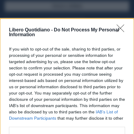
SFOGLIA IL GIORNALE
ACQUISTA ABBONAMENTO
Libero Quotidiano -
Do Not Process My Personal
Information
If you wish to opt-out of the sale, sharing to third parties, or
processing of your personal or sensitive information for
targeted advertising by us, please use the below opt-out
section to confirm your selection. Please note that after your
opt-out request is processed you may continue seeing
interest-based ads based on personal information utilized by
us or personal information disclosed to third parties prior to
your opt-out. You may separately opt-out of the further
Seguici su Google Discover
disclosure of your personal information by third parties on the
IAB’s list of downstream participants. This information may
Segui Libero Quotidiano su Google Discover
also be disclosed by us to third parties on the
IAB’s List of
Scegli Libero Quotidiano come fonte preferita
Downstream Participants
that may further disclose it to other
third parties.