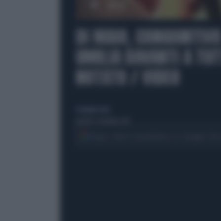
00:00
DI MAIO, CONGIUNTIVO
UMILIA DAVANTI A TUT
NOTATO / VIDEO
di giorgia testa
giovedì 8 settembre 2016
Segui Libero Quotidiano su Google Dis