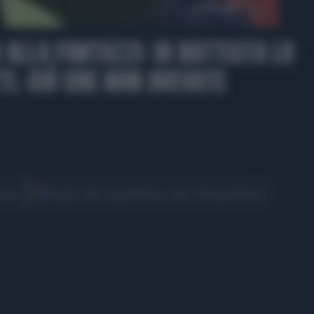
00:20
 ALLA FANTOZZI: DI BATTISTA LO
TI. CIÒ CHE NON AVEVATE
CONDIVIDI
cover
Scegli Libero Quotidiano come fonte preferita