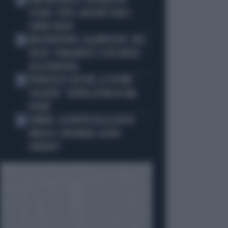
KIMI ANTONELLI, VACANZE DA
2
SOGNO: TUFFI, RACCHETTONI E
SUPER-YACHT
MASTANTUONO, ALAJBEGOVIC, PAZ,
3
YILDIZ: FINALMENTE SI DÀ SPAZIO
ALLA FANTASIA
FRANCESCO GUCCINI, LE ULTIME
4
VOLONTÀ: "SEPPELLITEMI IN UNA
VIGNA"
SINNER, LA VERITÀ SULLA VISITA
5
MEDICA: CINCINNATI, ALTRO
FORFAIT?