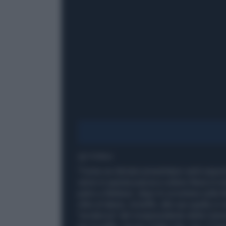
1' di lettura
"Come se domani presentassi venti esposti 
verrei in questa piazza e urlerei Renzi è in
palco a Nettuno: dopo lo scivolone sulla M
oltre al danno, la beffa: alle sue spalle si
"prodezza" del vicepresidente della Camera