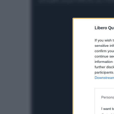
per la gaffe, sia per il fatto che, ora, il "
Libero Qu
If you wish 
sensitive in
confirm you
continue se
information 
further disc
participants
Downstream 
Persona
I want t