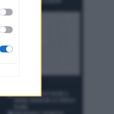
FAR DURARE ANCORA LA MELONI
Politica
di Pietro Senaldi
I PIÙ LETTI
È MORTO FRANCESCO GUCCINI: IL
1
GRANDE CANTAUTORE SI È SPENTO A
86 ANNI