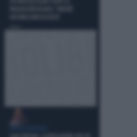
FDI RIDICOLIZZA AVS DOPO LA
PAGLIACCIATA IN AULA: "PERCHÉ
GIOCANO A MOSCA CIECA"
Politica
di
ERRORI GIUDIZIARI