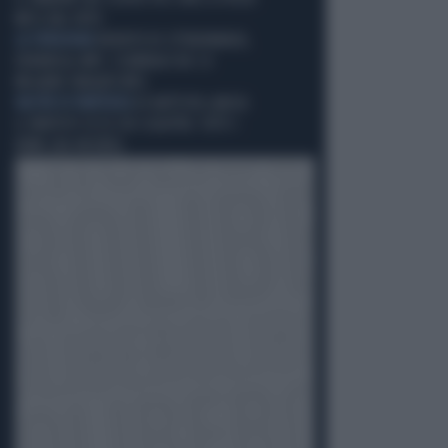
MESI DAL VOTO
LA VERGOGNA
REDDITO DI CITTADINANZA,
DENUNCIA-INPS: SCANDALO DA 1,4
MILIARDI TARGATO M5S
NASTRI DI PARTENZA
DI BATTISTA LANCIA
IL PARTITO? ECCO CHI SCALPITA: TUTTI I
NOMI (DA INCUBO)