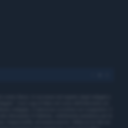
contro Renzi, lo iscrivessi nel registro degli indagati e
dagato". Così Luigi di Maio nel corso dell'intervento sul
uraro indagata, il clamoroso scivolone sul congiuntivo. E
 vede Alessandro Di Battista, visibilmente perplesso per la
. Doppia beffa, ad essere precisi: Dibba se la ride sia