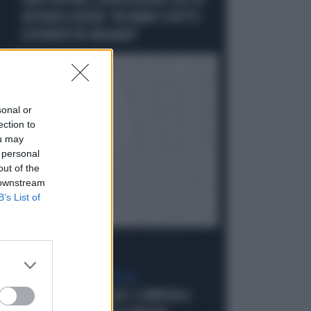
GAIA TORTORA, LA RIVELAZIONE CON CUI
AFFONDA SCHLEIN: "MI HANNO SCRITTO
ESPONENTI PD INDIGNATI"
sonal or
ection to
ou may
 personal
out of the
 downstream
B’s List of
CENTROSINISTRA FRAGILE
SCHLEIN, UN CONSIGLIO: SI IMPEGNI A