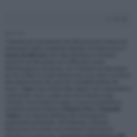
1' di lettura
Il Garante per la protezione dei dati personali continua ad
interessarsi della vicenda dei deputati che hanno preso il
bonus da 600 euro
che l’Inps destinava ai lavoratori
autonomi ed alle partite Iva in difficoltà a causa
dell’emergenza coronavirus. Ieri il Garante era intervenuto
per far crollare lo scudo della privacy e per dare il via libera
alla pubblicazione dei nomi dei cosiddetti furbetti del
bonus. L’
Inps
a sua volta ha fatto sapere che è disponibile a
comunicare i nomi, a patto che sia la Camera a fare
richiesta: tra le ipotesi al vaglio ci sono la possibilità di
un’interlocuzione diretta tra
Roberto Fico
e
Pasquale
Tridico
o la risposta dell’Inps alle interrogazioni
parlamentari presentate. Nel frattempo il Garante
della privacy ha inviato una richiesta di informazioni
all’istituto previdenziale e
ha aperto un’istruttoria sulla