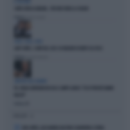
IL GIOCHINO
CONTE ATTACCA MELONI... PER FAR FUORI LA SCHLEIN
Politica
di Pietro Senaldi
SOLDI, SOLDI, SOLDI
LADY CONTE, I CONTI DEL 2025: 60 MILIONI DI DEBITI COL FISCO
Politica
di Giacomo Amadori
SINISTRA ALLO SBANDO
PD, PAOLO GENTILONI BOCCIA IL CAMPO LARGO: "ECCO PERCHÉ HANNO
FALLITO"
Politica
di
I PIÙ LETTI
1
JUVE-INTER, ALESSANDRO BASTONI SCARAVENTA A TERRA