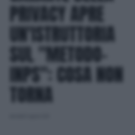
PRIVACY APRE
UN'ISTRUTTORIA
SUL "METODO-
INPS": COSA NON
TORNA
mercoledì 12 agosto 2020