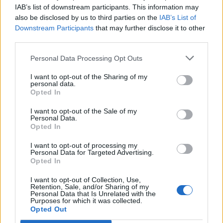
IAB’s list of downstream participants. This information may
Segui Libero Quotidiano su Google Discover
also be disclosed by us to third parties on the
IAB’s List of
Scegli Libero Quotidiano come fonte preferita
Downstream Participants
that may further disclose it to other
third parties.
SEZIONI
Personal Data Processing Opt Outs
I want to opt-out of the Sharing of my
SPETTACOLI
personal data.
Opted In
SCIENZA E TECH
I want to opt-out of the Sale of my
Personal Data.
Opted In
ALTRO
I want to opt-out of processing my
Personal Data for Targeted Advertising.
Opted In
I want to opt-out of Collection, Use,
Retention, Sale, and/or Sharing of my
Personal Data that Is Unrelated with the
Purposes for which it was collected.
Libero Shopping
Contatti
Pubblicità
Cookie policy
Privacy policy
Opted Out
Condizioni generali
Modello 231
Assistenza
Preferenze Privacy