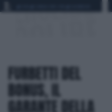
CEUTA
SCANDALO CONTE-COVID
CALCIOMERCATO
FURBETTI DEL
BONUS, IL
GARANTE DELLA