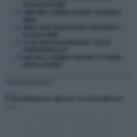
ZHEGROVA: RISSA IN CAMPO
2
JANNIK SINNER, "DOLCEMENTE OSSESSIONATO": CHI SI INCHINA AL
NUMERO 1
3
JUVENTUS, PAPERE-MICHELE DI GREGORIO E TIFOSI IN RIVOLTA: "IL
PIÙ SCARSO DI SEMPRE"
4
4 DI SERA, SENALDI AZZERA ANGELO BONELLI: "CON LUI AL
GOVERNO FARÀ MENO CALDO?"
5
FLAVIO COBOLLI, LA DRAMMATICA CONFESSIONE: "DA 3 SETTIMANE
NON RIESCO A RESPIRARE"
TI POTREBBERO INTERESSARE
POLITICA
PD, PAOLO GENTILONI BOCCIA IL CAMPO LARGO: "ECCO PERCHÉ HANNO FALLITO"
Redazione