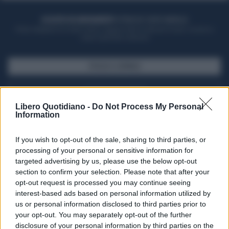
ACQUISTA UN ABBONAMENTO
OTTIENI DEI SUPER VANTAGGI
Potrai sfogliare la rivista online, leggere tutte le edizioni locali, ricevere a
casa il giornale cartaceo
SFOGLIA IL GIORNALE
ACQUISTA ABBONAMENTO
Libero Quotidiano -
Do Not Process My Personal
Information
If you wish to opt-out of the sale, sharing to third parties, or
processing of your personal or sensitive information for
targeted advertising by us, please use the below opt-out
section to confirm your selection. Please note that after your
opt-out request is processed you may continue seeing
interest-based ads based on personal information utilized by
us or personal information disclosed to third parties prior to
your opt-out. You may separately opt-out of the further
Seguici su Google Discover
disclosure of your personal information by third parties on the