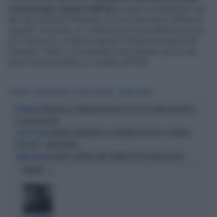
metodologia seguita dall’Inps
rispetto al trattamento dei
dati dei beneficati del bonus Covid e alle notizie diffuse al
riguardo. Insomma, se i furbetti sono da condannare senza
se e senza ma, lo stesso vale per l’istituto presieduto da
Pasquale Tridico, che potrebbe aver giocato sporco per
fare un favore politico ai compari del M5s.
Tag
INPS
PASQUALE TRIDICO
BONUS 600 EURO
GARANTE PRIVACY
PENSIONI, LA STANGATA D'AGOSTO: ECCO A CHI VIENE TAGLIATO IL
ATTENZIONE
5% DELL'ASSEGNO
PENSIONI, ATTENZIONE AL CEDOLINO DI AGOSTO: SCATTANO I
CONTI IN TASCA
TAGLI INPS, COME EVITARLI
SU SALARI E LAVORO L'INPS SMONTA TUTTE LE BUGIE ROSSE
CARTA CANTA
OPINIONI