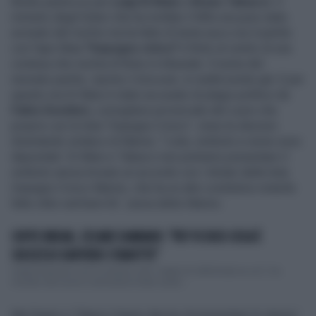
Brutto pasticcio per
Luigi Di Maio
e
Bruno Tabacci.
Il
ministro degli Esteri che ha mollato il M5s era pure stato
avvisato del rischio ma ha fatto di testa sua e ora il partito
con l'ape Maia
"Impegno civico"
è finito al centro di una
contesa che rischia di finire in tribunale. Il nome del
neonato partito, riporta
il Giornale,
in realtà esiste già. E per
questo ora Di Maio è stato accusato di plagio politico da
Fabio Desideri,
consigliere provinciale del Lazio che
proprio con la lista "Impegno Civico", vinse le elezioni
diventando sindaco di Marino. "Lista, simbolo e nome sono
depositati: Di Maio e Tabacci non potranno presentare il
simbolo senza trovare un accordo con i titolari della lista
Impegno Civico-Marino, che ha un atto costitutivo notarile
fatto oltre vent’anni fa", aveva detto Marino.
COFFE BREAK, CESARE DAMIANO: "PD? VI DICO COSA È
SUCCESSO DAVVERO STANOTTE"
Cesare Damiano non le manda a dire. Ospite di Coffe Break su La7, l'ex
ministro del Lavoro commenta le liste varate ...
Ma Gigino e Tabacci hanno deciso di presentare lo stesso