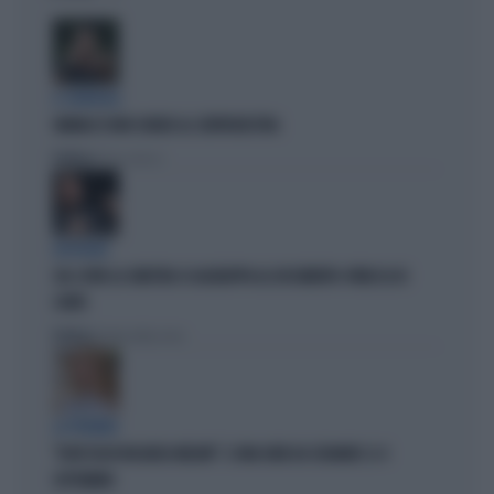
IL GENERALE
VANNACCI NON CHIUDE AL CENTRODESTRA
Politica
di Elisa Calessi
DISPERATI
SUL COVID LA SINISTRA SI AGGRAPPA AL DOCUMENTO-PATACCA DI
CONTE
Politica
di Andrea Muzzolon
LA PREMIER
"DOVE VA IN VACANZA MELONI". E UNA DATA DA SEGNARE: IL 4
SETTEMBRE