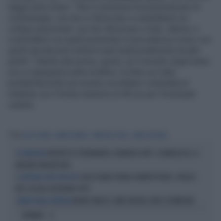
legge parla chiaro: "Non è ammessa la presentazione di
contrassegni, sia che si riferiscano a candidature nei
collegi uninominali, sia che riferiscano a liste, identici o
confondibili con quelli presentati in precedenza ovvero con
quelli riproducenti simboli usati tradizionalmente da altri
partiti". Stando alla norma, quindi, se il ministro degli Esteri
non si impegnerà nella modifica, la lista con tutta
probabilità potrà non essere accettata e rimandata al
mittente con il limite massimo di 48 ore per l’eventuale
cambio.
Tag
LUIGI DI MAIO
BRUNO TABACCI
IMPEGNO CIVICO
FABIO DESIDERI
REDDITO DI CITTADINANZA, DENUNCIA-INPS: SCANDALO DA 1,4
LA VERGOGNA
MILIARDI TARGATO M5S
LUIGI DI MAIO TORNA A MONTECITORIO, SFREGIO
IL DETTAGLIO NON SFUGGITO
M5S: IN AULA DISERTANO TUTTI
BRUNO TABACCI COME TARZAN, NON SI FERMA MAI
CANNOCCHIALE CENTRISTA
OPINIONI