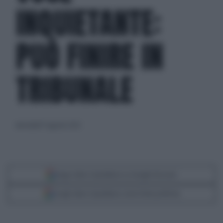
INQUIETANTE:
PUÒ FINIRE IN
TRIBUNALE
mercoledì 17 agosto 2022
Segui Libero Quotidiano su Google Discover
Scegli Libero Quotidiano come fonte preferita