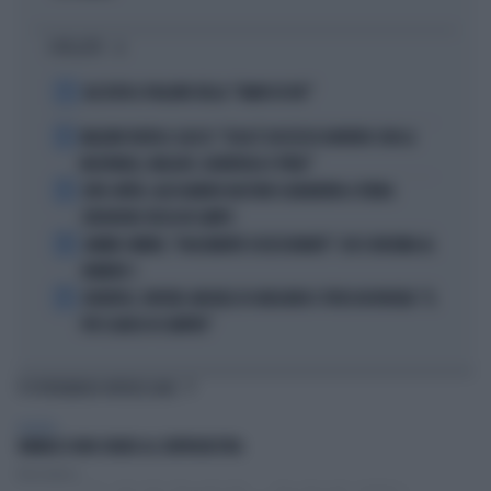
I PIÙ LETTI
1
ALL’ASTA IL PALLONE DELLA “MANO DI DIO”
2
MALDINI VUOTA IL SACCO: "COSA È SUCCESSO DAVVERO CON LA
NAZIONALE, MALAGÒ, GUARDIOLA E PIRLO"
3
JUVE-INTER, ALESSANDRO BASTONI SCARAVENTA A TERRA
ZHEGROVA: RISSA IN CAMPO
4
JANNIK SINNER, "DOLCEMENTE OSSESSIONATO": CHI SI INCHINA AL
NUMERO 1
5
JUVENTUS, PAPERE-MICHELE DI GREGORIO E TIFOSI IN RIVOLTA: "IL
PIÙ SCARSO DI SEMPRE"
TI POTREBBERO INTERESSARE
POLITICA
VANNACCI NON CHIUDE AL CENTRODESTRA
Elisa Calessi