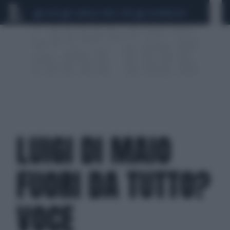
CEUTA
SCANDALO CONTE-COVID
CALCIOMERCATO
LUIGI DI MAIO
FUORI DA TUTTO?
VOCE