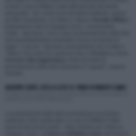
la lista e così la diffida è stata ufficializzata dal diretto
interessato: "Ieri i nostri avvocati hanno notificato, presso
gli uffici ministeriali, a Di Maio e Tabacci
formale diffida
a
presentare le liste di Impegno Civico, comunicando -
inoltre - agli stessi, che in caso di presentazione delle liste
sarà immediatamente presentato ricorso nei termini di
legge". E ancora: "Speriamo sinceramente che Di Maio e
Tabacci non creino le condizioni che ci obblighino a dover
ricorrere alla magistratura
, al fine di evitare la
presentazione delle liste il prossimo 21 agosto". osserva
Desideri.
GIUSEPPE CONTE, ECCO LE LISTE 5S: PIENE DI PARENTI E AMICI
Giuseppe Conte ha presentato le sue liste per il Movimento Cinque Stelle che
passeranno sotto l'esame delle parlamen...
La presentazione delle liste è prevista per la prossima
settimana. Entro quella data e in caso di diffida Di Maio
dovrà trovare al suo partito - dopo Insieme per il futuro e
Impegno civico - un
terzo e definitivo nome
. Del resto la