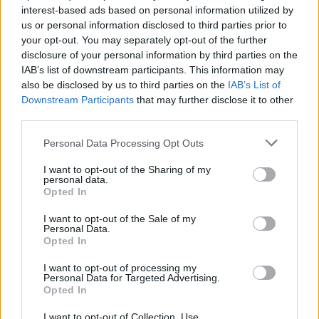
interest-based ads based on personal information utilized by
us or personal information disclosed to third parties prior to
your opt-out. You may separately opt-out of the further
Seguici su Google Discover
disclosure of your personal information by third parties on the
IAB’s list of downstream participants. This information may
Segui Libero Quotidiano su Google Discover
also be disclosed by us to third parties on the
IAB’s List of
Scegli Libero Quotidiano come fonte preferita
Downstream Participants
that may further disclose it to other
third parties.
SEZIONI
Personal Data Processing Opt Outs
I want to opt-out of the Sharing of my
SPETTACOLI
personal data.
Opted In
SCIENZA E TECH
I want to opt-out of the Sale of my
Personal Data.
Opted In
ALTRO
I want to opt-out of processing my
Personal Data for Targeted Advertising.
Opted In
I want to opt-out of Collection, Use,