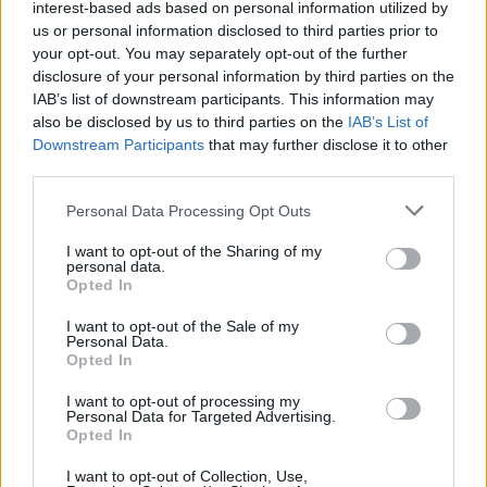
interest-based ads based on personal information utilized by
us or personal information disclosed to third parties prior to
your opt-out. You may separately opt-out of the further
Seguici su Google Discover
disclosure of your personal information by third parties on the
IAB’s list of downstream participants. This information may
Segui Libero Quotidiano su Google Discover
also be disclosed by us to third parties on the
IAB’s List of
Scegli Libero Quotidiano come fonte preferita
Downstream Participants
that may further disclose it to other
third parties.
SEZIONI
Personal Data Processing Opt Outs
I want to opt-out of the Sharing of my
SPETTACOLI
personal data.
Opted In
SCIENZA E TECH
I want to opt-out of the Sale of my
Personal Data.
Opted In
ALTRO
I want to opt-out of processing my
Personal Data for Targeted Advertising.
Opted In
I want to opt-out of Collection, Use,