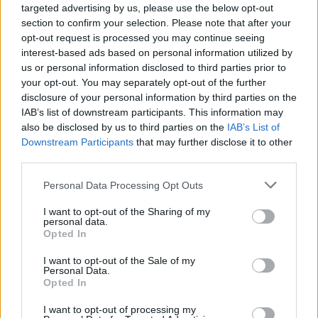
targeted advertising by us, please use the below opt-out
section to confirm your selection. Please note that after your
opt-out request is processed you may continue seeing
interest-based ads based on personal information utilized by
us or personal information disclosed to third parties prior to
your opt-out. You may separately opt-out of the further
Seguici su Google Discover
disclosure of your personal information by third parties on the
IAB’s list of downstream participants. This information may
Segui Libero Quotidiano su Google Discover
also be disclosed by us to third parties on the
IAB’s List of
Scegli Libero Quotidiano come fonte preferita
Downstream Participants
that may further disclose it to other
third parties.
SEZIONI
Personal Data Processing Opt Outs
I want to opt-out of the Sharing of my
SPETTACOLI
personal data.
Opted In
SCIENZA E TECH
I want to opt-out of the Sale of my
Personal Data.
Opted In
ALTRO
I want to opt-out of processing my