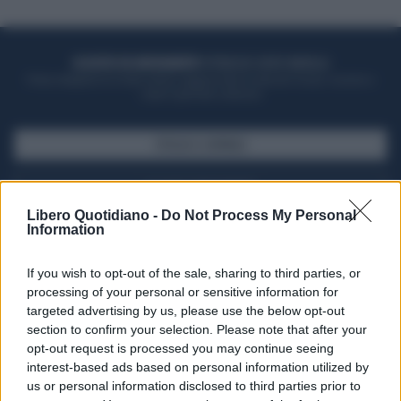
ACQUISTA UN ABBONAMENTO
OTTIENI DEI SUPER VANTAGGI
Potrai sfogliare la rivista online, leggere tutte le edizioni locali, ricevere a
casa il giornale cartaceo
SFOGLIA IL GIORNALE
ACQUISTA ABBONAMENTO
Libero Quotidiano -
Do Not Process My Personal
Information
If you wish to opt-out of the sale, sharing to third parties, or
processing of your personal or sensitive information for
targeted advertising by us, please use the below opt-out
section to confirm your selection. Please note that after your
opt-out request is processed you may continue seeing
interest-based ads based on personal information utilized by
us or personal information disclosed to third parties prior to