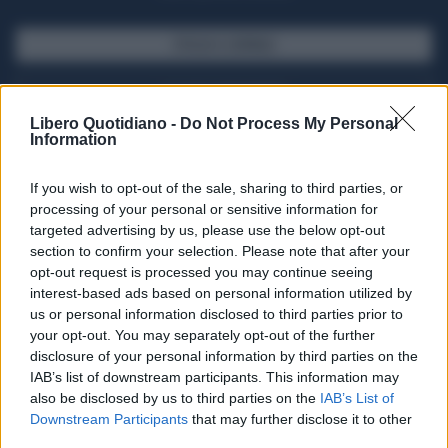
SFOGLIA IL GIORNALE
ACQUISTA ABBONAMENTO
Libero Quotidiano -
Do Not Process My Personal
Information
If you wish to opt-out of the sale, sharing to third parties, or
processing of your personal or sensitive information for
targeted advertising by us, please use the below opt-out
section to confirm your selection. Please note that after your
opt-out request is processed you may continue seeing
interest-based ads based on personal information utilized by
us or personal information disclosed to third parties prior to
your opt-out. You may separately opt-out of the further
Seguici su Google Discover
disclosure of your personal information by third parties on the
IAB’s list of downstream participants. This information may
Segui Libero Quotidiano su Google Discover
also be disclosed by us to third parties on the
IAB’s List of
Scegli Libero Quotidiano come fonte preferita
Downstream Participants
that may further disclose it to other
third parties.