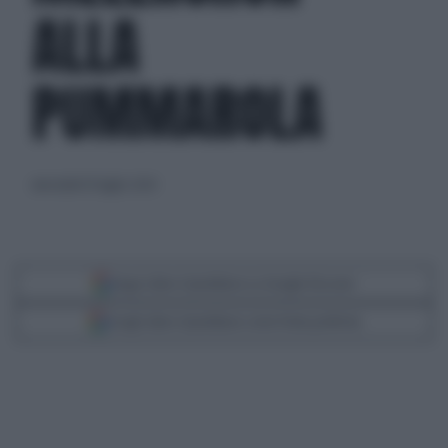
ALLA
PUMMAROLA
mercoledì 10 luglio 2024
Segui Libero Quotidiano su Google Discover
Scegli Libero Quotidiano come fonte preferita