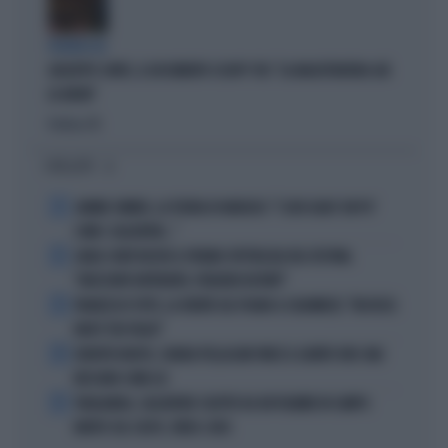
FIGURACCIA
GIUSEPPE CONTE, IL DOCUMENTO SCOOP? FDI: "LA MAGISTRATURA GIÀ
LO AVEVA"
Politica
di
I PIÙ LETTI
1
JANNIK SINNER, LA TEORIA DI NARGISO: "I SUOI GUAI? UN PO'
COME I CALCIATORI..."
2
CARLO CONTI RICEVE IL PREMIO SPETTACOLO DEL FESTIVAL
"ORIZZONTI DIFFERENTI, PENSIERI DISTINTI"
3
FRANCESCO TOTTI, LA VERITÀ SUL PUGNO A COLONNESE: "MI DISSE:
NON È TUO FIGLIO"
4
EUROPEI NUOTO, CHIARA PELLACANI VINCE IL QUINTO ORO: MAI
NESSUNO COME LEI
5
THAILANDIA, CALCIATORE COLPITO DA UN FULMINE IN CAMPO:
MORTO SUL COLPO, VIDEO-CHOC