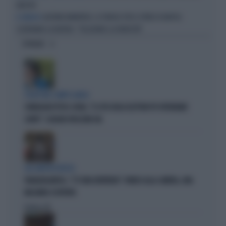
ABUSIVI
GAETANO MANFREDI, LE PAROLE PER IL PRIDE DI NAPOLI
IL SINDACO
SCATENANO LA BUFERA: "TOLLERARE LA DIVERSITÀ"
OPINIONI
SCELTE NEL CAMPO LARGO
SONDAGGIO IPSOS-DOXA, "IL 92% DEGLI ELETTORI PD VOTEREBBE
CONTE": SCHLEIN SPAZZATA VIA
SUL TAPPETO ROSSO
TRANSATLANTICO, "C'È UNA DENTIERA!": PANICO ALLA CAMERA, UNA
MACABRA SCOPERTA
Politica
di