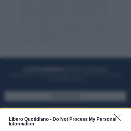
ACQUISTA UN ABBONAMENTO
OTTIENI DEI SUPER VANTAGGI
Potrai sfogliare la rivista online, leggere tutte le edizioni locali, ricevere a
casa il giornale cartaceo
SFOGLIA IL GIORNALE
ACQUISTA ABBONAMENTO
Libero Quotidiano -
Do Not Process My Personal
Information