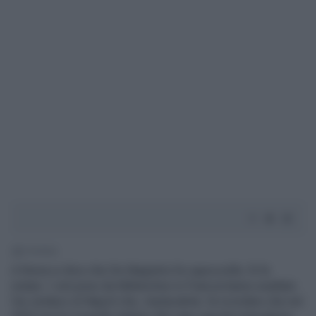
1' di lettura
A Roma si dice che De Magistris fa capoccella. Si fa
notare. I voti presi da Mélenchon in Francia hanno esaltato
l’ex sindaco di Napoli che, implacabile, fa ricordare che nel