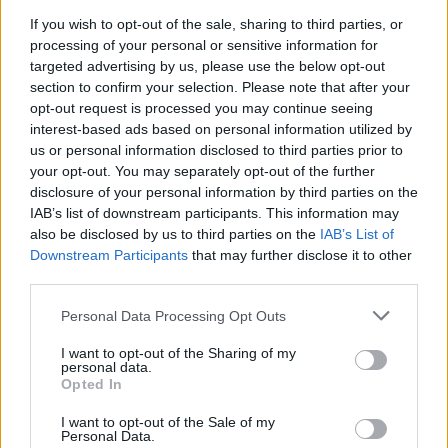
If you wish to opt-out of the sale, sharing to third parties, or
processing of your personal or sensitive information for
targeted advertising by us, please use the below opt-out
section to confirm your selection. Please note that after your
opt-out request is processed you may continue seeing
interest-based ads based on personal information utilized by
us or personal information disclosed to third parties prior to
your opt-out. You may separately opt-out of the further
Seguici su Google Discover
disclosure of your personal information by third parties on the
IAB’s list of downstream participants. This information may
Segui Libero Quotidiano su Google Discover
also be disclosed by us to third parties on the
IAB’s List of
Scegli Libero Quotidiano come fonte preferita
Downstream Participants
that may further disclose it to other
third parties.
SEZIONI
Personal Data Processing Opt Outs
I want to opt-out of the Sharing of my
SPETTACOLI
personal data.
Opted In
SCIENZA E TECH
I want to opt-out of the Sale of my
Personal Data.