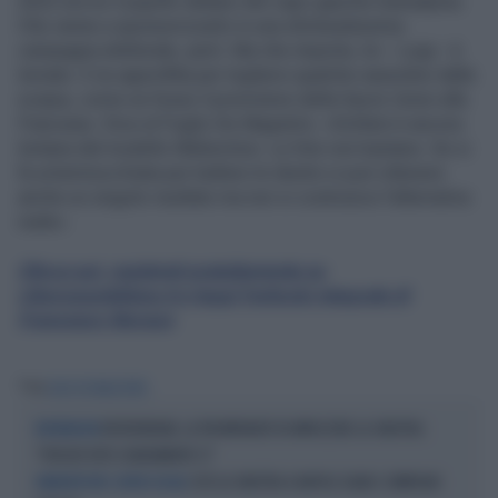
2022 era lui il pupillo italiano del capo gauche transalpina.
Che venne a sponsorizzarlo in una sfortunatissima
campagna elettorale, però. Ma che importa, lui – Luigi - è
tornato. E ne approfitta per togliersi qualche sassolino dalla
scarpa, come se fosse il promotore della Sacre Union alla
Francaise. Dice al Foglio De Magistris: «Schlein è ancora
lontana dal modello Mélenchon. Le foto non bastano. Se si
fa un’ammucchiata per battere le destre si può ottenere
anche un singolo risultato ma non si costruisce l’alternativa
reale».
Clicca qui, registrati gratuitamente su
Liberoquotidiano.it e leggi l'articolo integrale di
Francesco Storace
Tag
LUIGI DE MAGISTRIS
REFERENDUM, LA PM IMPARATO FA IMPAZZIRE LA SINISTRA:
REFERENDUM
"PERCHÉ VOTO CHIARAMENTE SÌ"
COSÌ LA SINISTRA A NAPOLI SALVA I COMPAGNI
IMMUNITÀ PER I CENTRI SOCIALI