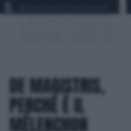
CEUTA
SCANDALO CONTE-COVID
SIGFRIDO RANUCCI
DE MAGISTRIS,
PERCHÉ È IL
MÉLENCHON