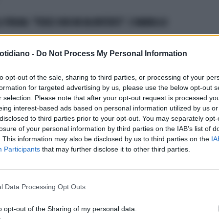
 FRIGNA: "FEDEZ NON MI HA INVITATO". E MARRA LO
o invitato": così Angelo Bonelli, portavoce dei Verdi, ha
otidiano -
Do Not Process My Personal Information
ost su Instag...
iega sconsolata Meloni prima dell'intervista -. Quando
to opt-out of the sale, sharing to third parties, or processing of your per
 chi mi intervista. A questo punto il sospetto è uno: che
formation for targeted advertising by us, please use the below opt-out s
esistessi. Mi spiace, ma su questo non posso
r selection. Please note that after your opt-out request is processed y
osa più semplice: guardare la puntata prima di
eing interest-based ads based on personal information utilized by us or
icuro, troppo rischioso.
disclosed to third parties prior to your opt-out. You may separately opt-
losure of your personal information by third parties on the IAB’s list of
. This information may also be disclosed by us to third parties on the
IA
Participants
that may further disclose it to other third parties.
l Data Processing Opt Outs
o opt-out of the Sharing of my personal data.