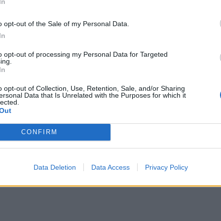
In
o opt-out of the Sale of my Personal Data.
In
to opt-out of processing my Personal Data for Targeted
ing.
In
o opt-out of Collection, Use, Retention, Sale, and/or Sharing
ersonal Data that Is Unrelated with the Purposes for which it
lected.
Out
CONFIRM
Data Deletion
Data Access
Privacy Policy