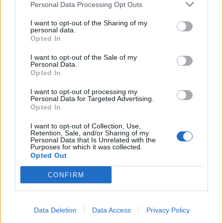
SEZIONI
Personal Data Processing Opt Outs
I want to opt-out of the Sharing of my
SPETTACOLI
personal data.
Opted In
SCIENZA E TECH
I want to opt-out of the Sale of my
Personal Data.
Opted In
ALTRO
I want to opt-out of processing my
Personal Data for Targeted Advertising.
Opted In
I want to opt-out of Collection, Use,
Retention, Sale, and/or Sharing of my
Personal Data that Is Unrelated with the
Purposes for which it was collected.
Libero Shopping
Contatti
Pubblicità
Cookie policy
Privacy policy
Opted Out
Condizioni generali
Modello 231
Assistenza
Preferenze Privacy
CONFIRM
Editoriale Libero S.r.l. - Sede Legale: Via dell’Aprica 18, 20158 Milano -
Registro Imprese di Milano Monza Brianza Lodi: C.F. e P.IVA 06823221004 -
R.E.A. Milano n. 1690166 Cap. Soc. € 400.000,00 i.v.
Tutti i diritti riservati - ISSN (sito web): 2531-6370
Data Deletion
Data Access
Privacy Policy