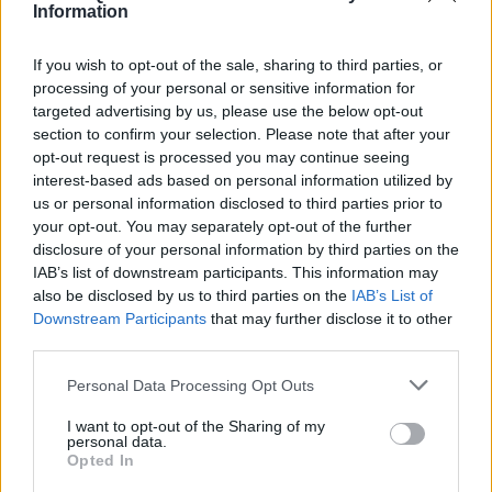
Information
If you wish to opt-out of the sale, sharing to third parties, or
processing of your personal or sensitive information for
targeted advertising by us, please use the below opt-out
section to confirm your selection. Please note that after your
opt-out request is processed you may continue seeing
interest-based ads based on personal information utilized by
us or personal information disclosed to third parties prior to
your opt-out. You may separately opt-out of the further
Seguici su Google Discover
disclosure of your personal information by third parties on the
IAB’s list of downstream participants. This information may
Segui Libero Quotidiano su Google Discover
also be disclosed by us to third parties on the
IAB’s List of
Scegli Libero Quotidiano come fonte preferita
Downstream Participants
that may further disclose it to other
third parties.
SEZIONI
Personal Data Processing Opt Outs
I want to opt-out of the Sharing of my
SPETTACOLI
personal data.
Opted In