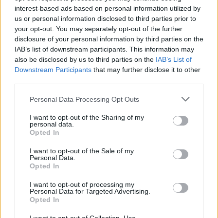
interest-based ads based on personal information utilized by
us or personal information disclosed to third parties prior to
Libero Shopping
Contatti
Pubblicità
Cookie policy
Privacy policy
your opt-out. You may separately opt-out of the further
Condizioni generali
Modello 231
Assistenza
Preferenze Privacy
disclosure of your personal information by third parties on the
IAB’s list of downstream participants. This information may
also be disclosed by us to third parties on the
IAB’s List of
Editoriale Libero S.r.l. - Sede Legale: Via dell’Aprica 18, 20158 Milano -
Registro Imprese di Milano Monza Brianza Lodi: C.F. e P.IVA 06823221004 -
Downstream Participants
that may further disclose it to other
R.E.A. Milano n. 1690166 Cap. Soc. € 400.000,00 i.v.
third parties.
Tutti i diritti riservati - ISSN (sito web): 2531-6370
Personal Data Processing Opt Outs
I want to opt-out of the Sharing of my
personal data.
Opted In
I want to opt-out of the Sale of my
Personal Data.
Opted In
I want to opt-out of processing my
Personal Data for Targeted Advertising.
Opted In