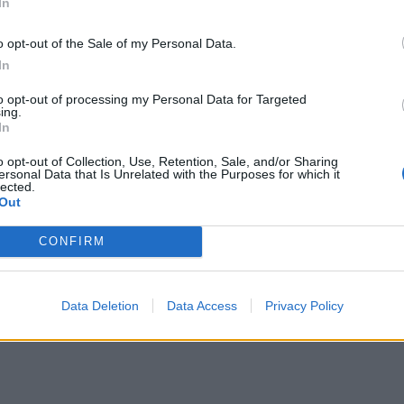
In
o opt-out of the Sale of my Personal Data.
In
to opt-out of processing my Personal Data for Targeted
ing.
In
o opt-out of Collection, Use, Retention, Sale, and/or Sharing
ersonal Data that Is Unrelated with the Purposes for which it
lected.
Out
CONFIRM
Data Deletion
Data Access
Privacy Policy