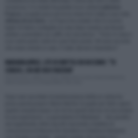
conduttrice ha infatti affrontato il tema dei furti e della
sicurezza. E in studio ha parlato la ex velina
Ludovica
Frasca
, la quale poco più di un mese fa è stata a sua volta
vittima di un furto
. La Frasca ha svelato che lo scorso
luglio le hanno svaligiato la casa dopo essere uscita per
andare a prendere un caffè con una amica: "Torno in casa e
a un certo punto vedo le cose fuori posto. Mi sono accorta
che erano entrati in casa. È stato davvero traumatico".
MARIANNA APRILE, LITE IN DIRETTA CON BOCCHINO: "TU
CONDUCI, CON ME NON FUNZIONA"
Italo Bocchino, ospite a In Onda, ribatte alle accuse mosse da Marianna
Aprile al governo e a Giorgia Meloni. Nel corso...
Dopo aver ascoltato la testimonianza della ex velina ha
preso parola proprio Myrta Merlino la quale per farle capire
quanto empatizzasse con lei ha quindi deciso di raccontare
la sua esperienza. La giornalista di Mediaset - che peraltro
sta registrando ottimi ascolti riuscendo a battere la
concorrenza di Nunzia De Girolamo e Gianluca Semprini
con l’Estate in diretta - quindi rivelato che tempo fa a