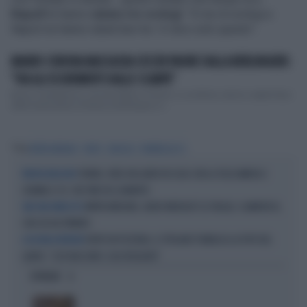
Napoli
le hanno
rubato tre orologi
: "A me di orologi a
Napoli ne hanno rubati ben tre. Vi dico solo questo".
MAURO CORONA MASSACRA CECCHI PAONE DALLA BERLINGUER:
"VIA GLI ESCREMENTI DALLE SCARPE"
Nuovo Cartabianca, vecchio Mauro Corona. Lo scrittore, storico ospite fisso
delle trasmissioni di Bianca Berlinguer, si ...
Tag
MYRTA MERLINO
FURTO
OROLOGI
POMERIGGIO 5
TORINO, VEDE UN LADRO IN CASA CON LA TELECAMERA E
PRONTA REAZIONE
CHIAMA IL 112: CHE FINE FA IL BANDITO
MYRTA MERLINO, ADDIO MEDIASET (E ITALIA): CLAMOROSO,
TAM TAM IMPAZZITO
CON CHI HA FIRMATO
FURTO IN PIZZERIA, IL TITOLARE PUBBLICA LA FOTO DEL
A NOCERA INFERIORE
LADRO: "COSÌ NASCONO I CASI ROGGERO"
OPINIONI