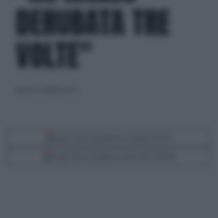
DERUBATA TRE
VOLTE"
giovedì 7 settembre 2023
Segui Libero Quotidiano su Google Discover
Scegli Libero Quotidiano come fonte preferita