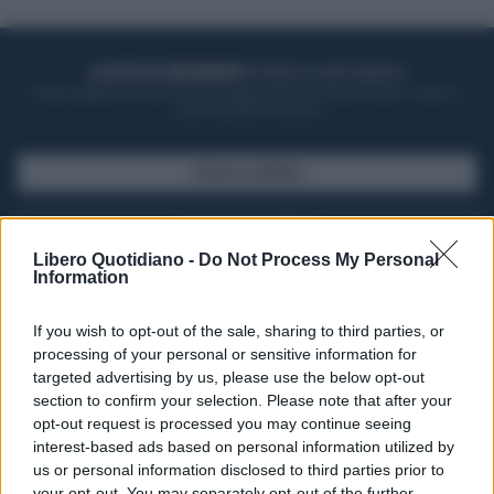
ACQUISTA UN ABBONAMENTO
OTTIENI DEI SUPER VANTAGGI
Potrai sfogliare la rivista online, leggere tutte le edizioni locali, ricevere a
casa il giornale cartaceo
SFOGLIA IL GIORNALE
ACQUISTA ABBONAMENTO
Libero Quotidiano -
Do Not Process My Personal
Information
If you wish to opt-out of the sale, sharing to third parties, or
processing of your personal or sensitive information for
targeted advertising by us, please use the below opt-out
section to confirm your selection. Please note that after your
opt-out request is processed you may continue seeing
interest-based ads based on personal information utilized by
us or personal information disclosed to third parties prior to
your opt-out. You may separately opt-out of the further