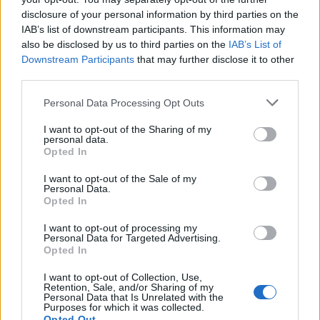
Seguici su Google Discover
disclosure of your personal information by third parties on the
IAB’s list of downstream participants. This information may
Segui Libero Quotidiano su Google Discover
also be disclosed by us to third parties on the
IAB’s List of
Scegli Libero Quotidiano come fonte preferita
Downstream Participants
that may further disclose it to other
third parties.
SEZIONI
Personal Data Processing Opt Outs
I want to opt-out of the Sharing of my
SPETTACOLI
personal data.
Opted In
SCIENZA E TECH
I want to opt-out of the Sale of my
Personal Data.
Opted In
ALTRO
I want to opt-out of processing my
Personal Data for Targeted Advertising.
Opted In
I want to opt-out of Collection, Use,
Retention, Sale, and/or Sharing of my
Personal Data that Is Unrelated with the
Purposes for which it was collected.
Libero Shopping
Contatti
Pubblicità
Cookie policy
Privacy policy
Opted Out