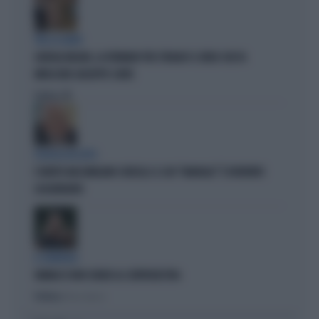
TRA LA GENTE
GIORGIA MELONI, LA FERMANO PER STRADA? IL VIDEO CHE FA
IMPAZZIRE GIUSEPPE CONTE
Politica
di
POLITICA IN LUTTO
È MORTO MASSIMILIANO CENCELLI: IL SUO "MANUALE" È DIVENTATO
LEGGENDARIO
IL GENERALE
VANNACCI NON CHIUDE AL CENTRODESTRA
Politica
di Elisa Calessi