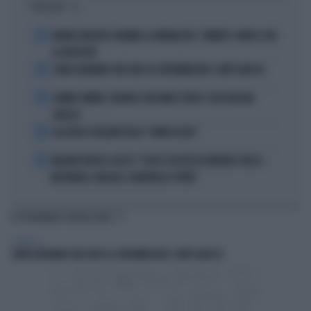
I PIÙ LETTI
1
NOVAK DJOKOVIC FULMINA IL GIORNALISTA: "SINNER? CONOSCI GIÀ
LA RISPOSTA"
2
JOHN GOODMAN? BECCATO AL SUPERMERCATO: COM'È ADESSO
3
JANNIK SINNER, TERAPIA CON ONDE D'URTO: COSA RISCHIA
ADESSO
4
ALL’ASTA IL PALLONE DELLA “MANO DI DIO”
5
MALDINI VUOTA IL SACCO: "COSA È SUCCESSO DAVVERO CON LA
NAZIONALE, MALAGÒ, GUARDIOLA E PIRLO"
TI POTREBBERO INTERESSARE
SPETTACOLI
JOHN GOODMAN? BECCATO AL SUPERMERCATO: COM'È ADESSO