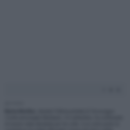
1' di lettura
Myrta Merlino
, durante l'ultima puntata di
Pomeriggio
5
sulla ammiraglia Mediaset, il 6 settembre, ha confessato
di essere stata derubata per tre volte. A un certo punto la