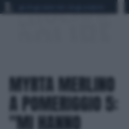
CEUTA
SCANDALO CONTE-COVID
CALCIOMERCATO
MYRTA MERLINO
A POMERIGGIO 5:
"MI HANNO