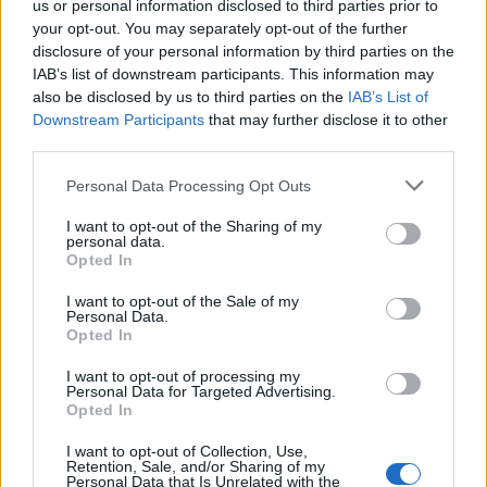
us or personal information disclosed to third parties prior to
your opt-out. You may separately opt-out of the further
Seguici su Google Discover
disclosure of your personal information by third parties on the
IAB’s list of downstream participants. This information may
Segui Libero Quotidiano su Google Discover
also be disclosed by us to third parties on the
IAB’s List of
Scegli Libero Quotidiano come fonte preferita
Downstream Participants
that may further disclose it to other
third parties.
SEZIONI
Personal Data Processing Opt Outs
I want to opt-out of the Sharing of my
SPETTACOLI
personal data.
Opted In
SCIENZA E TECH
I want to opt-out of the Sale of my
Personal Data.
Opted In
ALTRO
I want to opt-out of processing my
Personal Data for Targeted Advertising.
Opted In
I want to opt-out of Collection, Use,
Retention, Sale, and/or Sharing of my
Personal Data that Is Unrelated with the