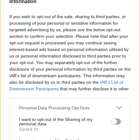
Information
If you wish to opt-out of the sale, sharing to third parties, or
processing of your personal or sensitive information for
targeted advertising by us, please use the below opt-out
section to confirm your selection. Please note that after your
opt-out request is processed you may continue seeing
interest-based ads based on personal information utilized by
us or personal information disclosed to third parties prior to
your opt-out. You may separately opt-out of the further
Seguici su Google Discover
disclosure of your personal information by third parties on the
IAB’s list of downstream participants. This information may
Segui Libero Quotidiano su Google Discover
also be disclosed by us to third parties on the
IAB’s List of
Scegli Libero Quotidiano come fonte preferita
Downstream Participants
that may further disclose it to other
third parties.
SEZIONI
Personal Data Processing Opt Outs
I want to opt-out of the Sharing of my
SPETTACOLI
personal data.
Opted In
SCIENZA E TECH