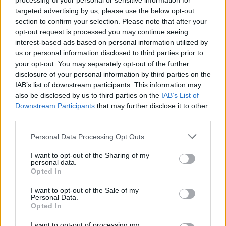
processing of your personal or sensitive information for
targeted advertising by us, please use the below opt-out
section to confirm your selection. Please note that after your
opt-out request is processed you may continue seeing
interest-based ads based on personal information utilized by
us or personal information disclosed to third parties prior to
your opt-out. You may separately opt-out of the further
Seguici su Google Discover
disclosure of your personal information by third parties on the
IAB’s list of downstream participants. This information may
Segui Libero Quotidiano su Google Discover
also be disclosed by us to third parties on the
IAB’s List of
Scegli Libero Quotidiano come fonte preferita
Downstream Participants
that may further disclose it to other
third parties.
SEZIONI
Personal Data Processing Opt Outs
I want to opt-out of the Sharing of my
SPETTACOLI
personal data.
Opted In
SCIENZA E TECH
I want to opt-out of the Sale of my
Personal Data.
Opted In
ALTRO
I want to opt-out of processing my