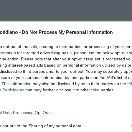
otidiano -
Do Not Process My Personal Information
to opt-out of the sale, sharing to third parties, or processing of your per
formation for targeted advertising by us, please use the below opt-out s
r selection. Please note that after your opt-out request is processed y
eing interest-based ads based on personal information utilized by us or
disclosed to third parties prior to your opt-out. You may separately opt-
losure of your personal information by third parties on the IAB’s list of
. This information may also be disclosed by us to third parties on the
IA
Participants
that may further disclose it to other third parties.
l Data Processing Opt Outs
o opt-out of the Sharing of my personal data.