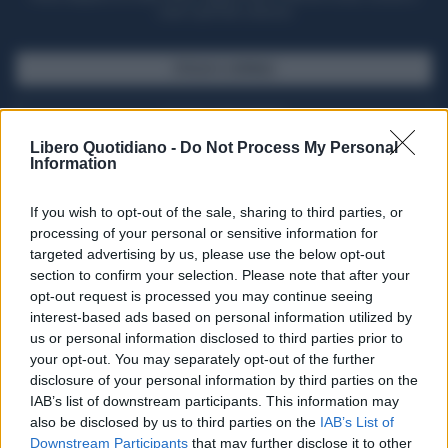
casa il giornale cartaceo
SFOGLIA IL GIORNALE
ACQUISTA ABBONAMENTO
Libero Quotidiano -
Do Not Process My Personal
Information
If you wish to opt-out of the sale, sharing to third parties, or
processing of your personal or sensitive information for
targeted advertising by us, please use the below opt-out
section to confirm your selection. Please note that after your
opt-out request is processed you may continue seeing
interest-based ads based on personal information utilized by
us or personal information disclosed to third parties prior to
your opt-out. You may separately opt-out of the further
Seguici su Google Discover
disclosure of your personal information by third parties on the
IAB’s list of downstream participants. This information may
Segui Libero Quotidiano su Google Discover
also be disclosed by us to third parties on the
IAB’s List of
Scegli Libero Quotidiano come fonte preferita
Downstream Participants
that may further disclose it to other