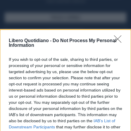
casa il giornale cartaceo
SFOGLIA IL GIORNALE
ACQUISTA ABBONAMENTO
Libero Quotidiano -
Do Not Process My Personal
Information
If you wish to opt-out of the sale, sharing to third parties, or
processing of your personal or sensitive information for
targeted advertising by us, please use the below opt-out
section to confirm your selection. Please note that after your
opt-out request is processed you may continue seeing
interest-based ads based on personal information utilized by
us or personal information disclosed to third parties prior to
your opt-out. You may separately opt-out of the further
Seguici su Google Discover
disclosure of your personal information by third parties on the
IAB’s list of downstream participants. This information may
Segui Libero Quotidiano su Google Discover
also be disclosed by us to third parties on the
IAB’s List of
Scegli Libero Quotidiano come fonte preferita
Downstream Participants
that may further disclose it to other