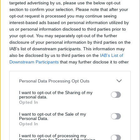
targeted advertising by us, please use the below opt-out
section to confirm your selection. Please note that after your
opt-out request is processed you may continue seeing
interest-based ads based on personal information utilized by
us or personal information disclosed to third parties prior to
your opt-out. You may separately opt-out of the further
Seguici su Google Discover
disclosure of your personal information by third parties on the
IAB’s list of downstream participants. This information may
Segui Libero Quotidiano su Google Discover
also be disclosed by us to third parties on the
IAB’s List of
Scegli Libero Quotidiano come fonte preferita
Downstream Participants
that may further disclose it to other
third parties.
SEZIONI
Personal Data Processing Opt Outs
I want to opt-out of the Sharing of my
SPETTACOLI
personal data.
Opted In
SCIENZA E TECH
I want to opt-out of the Sale of my
Personal Data.
Opted In
ALTRO
I want to opt-out of processing my