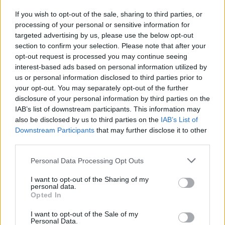
If you wish to opt-out of the sale, sharing to third parties, or
processing of your personal or sensitive information for
targeted advertising by us, please use the below opt-out
section to confirm your selection. Please note that after your
opt-out request is processed you may continue seeing
interest-based ads based on personal information utilized by
us or personal information disclosed to third parties prior to
your opt-out. You may separately opt-out of the further
Seguici su Google Discover
disclosure of your personal information by third parties on the
IAB’s list of downstream participants. This information may
Segui Libero Quotidiano su Google Discover
also be disclosed by us to third parties on the
IAB’s List of
Scegli Libero Quotidiano come fonte preferita
Downstream Participants
that may further disclose it to other
third parties.
SEZIONI
Personal Data Processing Opt Outs
I want to opt-out of the Sharing of my
SPETTACOLI
personal data.
Opted In
SCIENZA E TECH
I want to opt-out of the Sale of my
Personal Data.