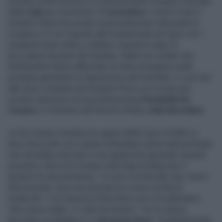
Scontro molto acceso a
Di Martedì
sullo sciopero invocato
dalla
Cgil
per il prossimo
17 novembre.
Come è noto il
ministro Salvini ha avviato la precettazione riducendo lo
sciopero a 4 ore rispetto alle 8 annunciate da Cgil e Uil. I
sindacati tirano dritto e sfidano il governo dopo la
bocciatura da parte del Garante. Infatti sia Landini che
Bombardieri hanno affermato di voler proseguire nella
protesta ignorando le disposizioni del ministero. E così nel
talk show condotto da Giovanni Floris va in scena uno
scontro durissimo tra la professoressa
Donatella De
Cesare
e il direttore del Secolo d'Italia,
Italo Bocchino.
La De Cesare rivendica le ragioni della Cgil e di fatto si
dice d'accordo con Landini nell'andare avanti nella protesta
che dovrebbe sfociare in una agitazione generale venerdì
prossimo. Ma la De Cesare nella foga di attaccare il
governo fa una premessa: "Io sono iscritta alla Cgil, lavoro
all'università, sono una lavoratrice e sono iscritta al
sindacato". E la risposta di Bocchino non si fa attendere:
"Non avevo dubbi, si vede da lontano". Poi lo stesso
Bocchino va all'attacco e
rincara la dose
: "Evidentemente