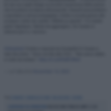
lei non sa a quali disagi va incontro la persona delle pulizie
che le pulisce la stanza all'università. Venerdì avrà problemi
a spostarsi e ad accompagnare i bimbi a scuola grazie allo
sciopero voluto da Landini. Rifletta su questo". E in studio
parte l'applauso. Niente da aggiungere, De Cesare in
silenzio per k.o. tecnico.
#dimartedi
Il botta e risposta tra Donatella Di Cesare e
Italo Bocchino: "Sono iscritta alla CGIL", "Non avevo dubbi,
si vede da lontano".
https://t.co/sfDaBCWbnt
— La7 (@La7tv)
November 14, 2023
Tag
DI MARTEDÌ
DONATELLA DE CESARE
ITALO BOCCHINO
SCIOPERO
ITALO BOCCHINO TORNA IN CAMPO: IL SUO
IL MISTER WOLF DEL CENTRODESTRA