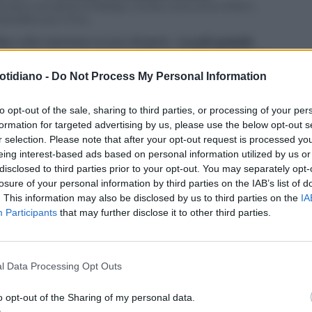
 nasce nel salotto di Obbligo o Verità, nuovo show di Rai 2,
ia Marcuzzi. Si tra...
te a dire nemmeno ai suoi dirigenti: «
La più grande
uella che mi fa stare male ancora oggi è che quando sono
ora, sono tornata al lavoro e non potevo allattarla e
otidiano -
Do Not Process My Personal Information
a, perché ero costretta a scegliere tra tornare al lavoro e
e non è possibile allattare solo di notte. Dopo un anno,
to opt-out of the sale, sharing to third parties, or processing of your per
 fatta allattare. Secondo me è perché io
ho rotto talmente
formation for targeted advertising by us, please use the below opt-out s
ono detti: “Se ricapita, facciamoglielo fare!”».
r selection. Please note that after your opt-out request is processed y
eing interest-based ads based on personal information utilized by us or
disclosed to third parties prior to your opt-out. You may separately opt-
losure of your personal information by third parties on the IAB’s list of
. This information may also be disclosed by us to third parties on the
IA
Participants
that may further disclose it to other third parties.
l Data Processing Opt Outs
o opt-out of the Sharing of my personal data.