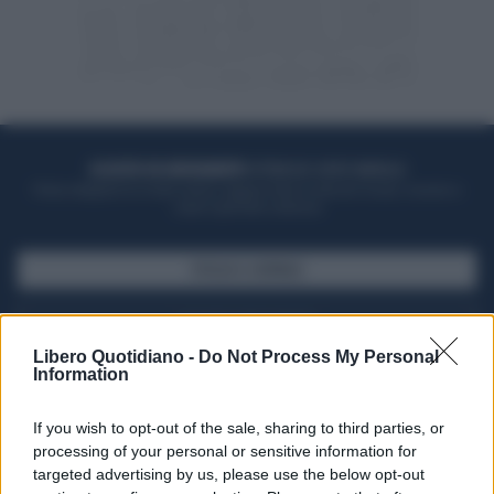
ACQUISTA UN ABBONAMENTO
OTTIENI DEI SUPER VANTAGGI
Potrai sfogliare la rivista online, leggere tutte le edizioni locali, ricevere a
casa il giornale cartaceo
SFOGLIA IL GIORNALE
ACQUISTA ABBONAMENTO
Libero Quotidiano -
Do Not Process My Personal
Information
If you wish to opt-out of the sale, sharing to third parties, or
processing of your personal or sensitive information for
targeted advertising by us, please use the below opt-out