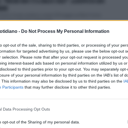
"PERCHÉ NON C'È IL DNA DI STASI?": LA RISPOSTA CHOC
ADRE
 Quarto Grado andata in onda il 29 maggio su Rete 4 sono
ve intercettazioni ambientali ...
otidiano -
Do Not Process My Personal Information
to opt-out of the sale, sharing to third parties, or processing of your per
formation for targeted advertising by us, please use the below opt-out s
r selection. Please note that after your opt-out request is processed y
eing interest-based ads based on personal information utilized by us or
disclosed to third parties prior to your opt-out. You may separately opt-
losure of your personal information by third parties on the IAB’s list of
. This information may also be disclosed by us to third parties on the
IA
Participants
that may further disclose it to other third parties.
l Data Processing Opt Outs
o opt-out of the Sharing of my personal data.