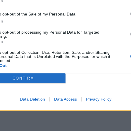
In
o opt-out of the Sale of my Personal Data.
In
to opt-out of processing my Personal Data for Targeted
ing.
In
o opt-out of Collection, Use, Retention, Sale, and/or Sharing
ersonal Data that Is Unrelated with the Purposes for which it
lected.
Out
CONFIRM
Data Deletion
Data Access
Privacy Policy