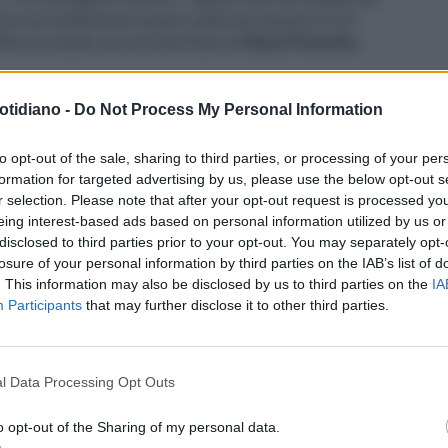
osa sia esattamente questo qualcosa nessuno lo sa".
llini evocando una vecchia frase di
Flavia Pennetta
.
ramellini rende la storia del "rosso" ancora più
otidiano -
Do Not Process My Personal Information
 lato ci preoccupa, dall'altra aggiunge fascino alla
munque in campo ti rende un campione e un uomo
rraggiungibile", conclude Gramellini.
to opt-out of the sale, sharing to third parties, or processing of your per
formation for targeted advertising by us, please use the below opt-out s
r selection. Please note that after your opt-out request is processed y
 PERDE, FABIO FAZIO DERAGLIA: COLPA DEL CAMBIAMENTO
eing interest-based ads based on personal information utilized by us or
disclosed to third parties prior to your opt-out. You may separately opt-
Philippe-Chatrier, ad assistere al dramma sportivo di Jannik
losure of your personal information by third parties on the IAB’s list of
che Fabio Fazio. Immag...
. This information may also be disclosed by us to third parties on the
IA
Participants
that may further disclose it to other third parties.
l Data Processing Opt Outs
o opt-out of the Sharing of my personal data.