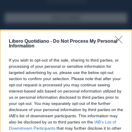
casa il giornale cartaceo
SFOGLIA IL GIORNALE
ACQUISTA ABBONAMENTO
Libero Quotidiano -
Do Not Process My Personal
Information
If you wish to opt-out of the sale, sharing to third parties, or
processing of your personal or sensitive information for
targeted advertising by us, please use the below opt-out
section to confirm your selection. Please note that after your
opt-out request is processed you may continue seeing
interest-based ads based on personal information utilized by
us or personal information disclosed to third parties prior to
your opt-out. You may separately opt-out of the further
Seguici su Google Discover
disclosure of your personal information by third parties on the
IAB’s list of downstream participants. This information may
Segui Libero Quotidiano su Google Discover
also be disclosed by us to third parties on the
IAB’s List of
Scegli Libero Quotidiano come fonte preferita
Downstream Participants
that may further disclose it to other