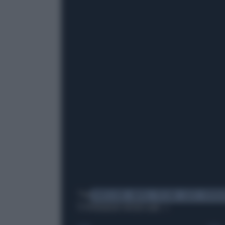
Tag
ROVESCIATA
NAPOLI
PISCINA
LAZIO
DIFENZ
TI POTREBBERO INTERESSARE