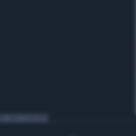
ORE
SERIE A
ELSEID HYSAJ