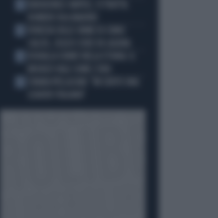
BADIASHILE-NAPOLI, SI TRATTA.
2
ROMERO VA A MADRID
VENEZIA SULLE ORME DI COMO:
3
CALCIO, SOLDI E IDEE IN LAGUNA
DOUALLA CORRE NELLA STORIA: IL
4
BRONZO VALE COME L’ORO
CHIARA PELLACANI: "MI SENTO UNA
5
LEADER ITALIANA"