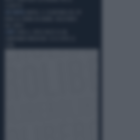
SCUDETTO
QUI NAPOLI
NAPOLI, IL SEGRETARIO DEL PD
RUBA LA CREMA DA BARBA: INCASTRATO
DAL VIDEO
CONTI
SERIE A, SPESE PAZZE DI UN
CAMPIONATO MEDIOCRE: ECCO TUTTE LE
CIFRE