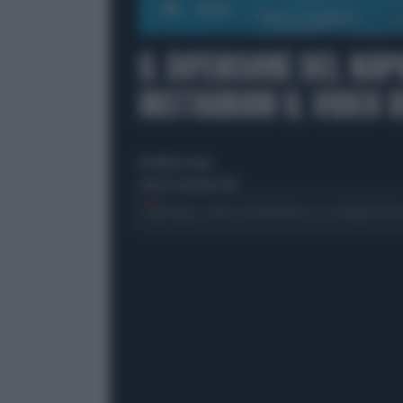
00:00
IL DIFENSORE DEL NAP
INSTAGRAM IL VIDEO D
di Federica Scano
sabato 19 settembre 2015
Segui Libero Quotidiano su Google Dis