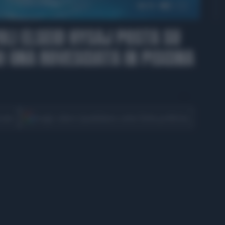
00:15
OLI ELSEID HYSAJ POSTA SU
I UNA ROVESCIATA IN PISCINA
CONDIVIDI
cover
Scegli Libero Quotidiano come fonte preferita