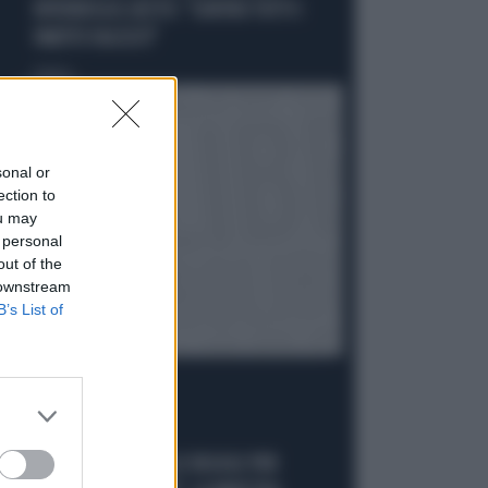
RIVENDICA IL GESTO: "CONTRO TUTTI I
PARTITI FASCISTI"
Politica
di
sonal or
ection to
ou may
 personal
out of the
 downstream
B’s List of
FUORI CONTROLLO
"MELONI CALPESTA LE REGOLE PER