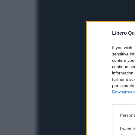
Libero Qu
If you wish 
sensitive in
confirm you
continue se
information 
further disc
participants
Downstream 
Persona
I want t