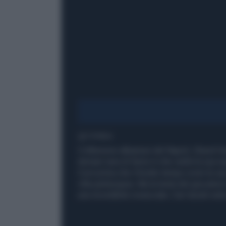
1' di lettura
Il difensore albanese del Napoli, Elseid Hys
domani sera di Serie A che vedrà la sua sq
Così prima che il brutto tempo rovini le su
villa partenopea. Ma la testa del giocator
una incredibile rovesciata. Cari laziali siet