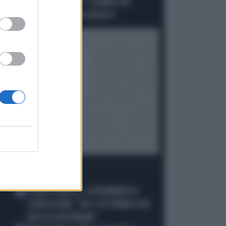
COMPIACERE TRUMP": LA MINISTRA
SPAGNOLA PASSA AGLI INSULTI
I PIÙ LETTI
FLAVIO COBOLLI, LA DRAMMATICA
1
CONFESSIONE: "DA 3 SETTIMANE NON
RIESCO A RESPIRARE"