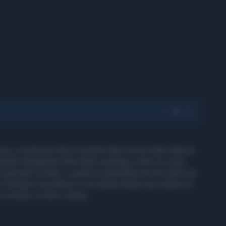
aj, si gode gli ultimi momenti liberi prima della sfida di
uadra impegnata nella sfida casalinga contro la Lazio.
e giornate di relax, si gode la splendida piscina nella sua
e è sempre nel pallone e non perde tempo per esibirsi in
e avvisati, occhio a Hysaj.