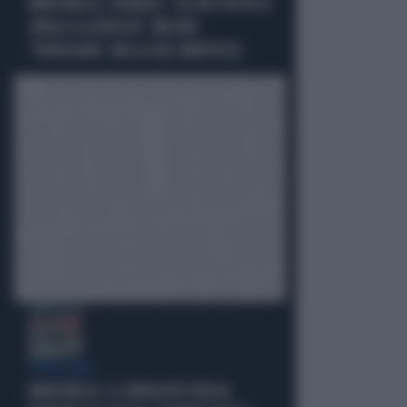
MARCINELLE, FIDANZA: "LA CGIL VOLTA LE
SPALLE A LA RUSSA". MELONI:
"VERGOGNA". MA LA CGIL SMENTISCE
VERGOGNA
MARCINELLE, IL SINDACATO BELGA