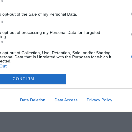
In
o opt-out of the Sale of my Personal Data.
In
to opt-out of processing my Personal Data for Targeted
ing.
In
o opt-out of Collection, Use, Retention, Sale, and/or Sharing
ersonal Data that Is Unrelated with the Purposes for which it
lected.
Out
CONFIRM
Data Deletion
Data Access
Privacy Policy