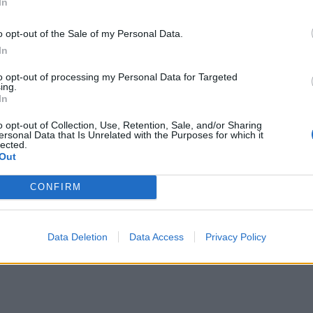
In
o opt-out of the Sale of my Personal Data.
In
to opt-out of processing my Personal Data for Targeted
ing.
In
o opt-out of Collection, Use, Retention, Sale, and/or Sharing
ersonal Data that Is Unrelated with the Purposes for which it
lected.
Out
CONFIRM
Data Deletion
Data Access
Privacy Policy