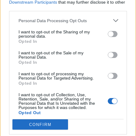
Scegli Libero Quotidiano come fonte preferita
Downstream Participants
that may further disclose it to other
third parties.
SEZIONI
Personal Data Processing Opt Outs
I want to opt-out of the Sharing of my
SPETTACOLI
personal data.
Opted In
SCIENZA E TECH
I want to opt-out of the Sale of my
Personal Data.
Opted In
ALTRO
I want to opt-out of processing my
Personal Data for Targeted Advertising.
Opted In
I want to opt-out of Collection, Use,
Retention, Sale, and/or Sharing of my
Personal Data that Is Unrelated with the
Purposes for which it was collected.
Libero Shopping
Contatti
Pubblicità
Cookie policy
Privacy policy
Opted Out
Condizioni generali
Modello 231
Assistenza
Preferenze Privacy
CONFIRM
Editoriale Libero S.r.l. - Sede Legale: Via dell’Aprica 18, 20158 Milano -
Registro Imprese di Milano Monza Brianza Lodi: C.F. e P.IVA 06823221004 -