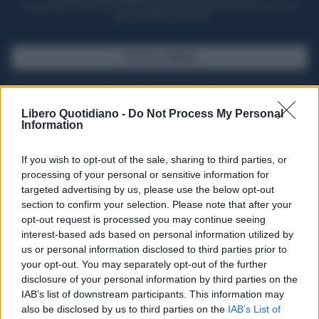
Potrai sfogliare la rivista online, leggere tutte le edizioni locali, ricevere a
casa il giornale cartaceo
SFOGLIA IL GIORNALE
ACQUISTA ABBONAMENTO
Libero Quotidiano -
Do Not Process My Personal
Information
If you wish to opt-out of the sale, sharing to third parties, or
processing of your personal or sensitive information for
targeted advertising by us, please use the below opt-out
section to confirm your selection. Please note that after your
opt-out request is processed you may continue seeing
interest-based ads based on personal information utilized by
us or personal information disclosed to third parties prior to
your opt-out. You may separately opt-out of the further
Seguici su Google Discover
disclosure of your personal information by third parties on the
IAB’s list of downstream participants. This information may
Segui Libero Quotidiano su Google Discover
also be disclosed by us to third parties on the
IAB’s List of