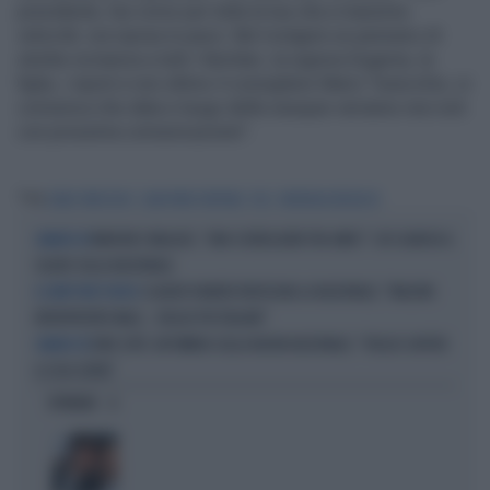
presidente, hai corso per tutta la tua vita a massima
velocità: ora riposa in pace. Nel rivolgere un pensiero di
stretta vicinanza a tutti i familiari, la signora Eugenia, la
figlia, i nipoti e non ultimo il consigliere Mario Tavecchio, si
comunica che data e luogo delle esequie verranno resi noti
con prossima comunicazione".
Tag
CARLO TAVECCHIO
GIAN PIERO VENTURA
FIGC
MONDIALI RUSSIA 18
MANCINI E MALAGÒ, "UNA SCENEGGIATA TRA AMICI": CHI SGANCIA IL
GRANDE EX
SILURO SULLA NAZIONALE
CLAUDIO RANIERI RIDISEGNA LA NAZIONALE: "MALDINI
IL DIRETTORE TECNICO
INTERPRETATO MALE... VOGLIO PIÙ ITALIANI"
DINO ZOFF, UN'OMBRA SULLA NUOVA NAZIONALE: "VOGLIO SAPERE
GRANDE EX
A COSA SERVE"
OPINIONI