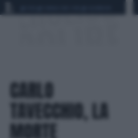
CEUTA
SCANDALO CONTE-COVID
CALCIOMERCATO
CARLO
TAVECCHIO, LA
MORTE