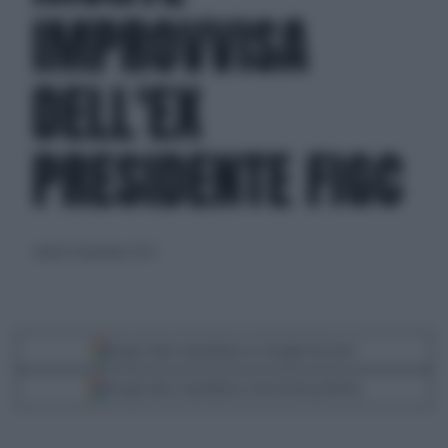
IMPROVVISA
DELL'EX
PRESIDENTE FIGC
sabato 28 gennaio 2023
Segui Libero Quotidiano su Google Discover
Scegli Libero Quotidiano come fonte preferita