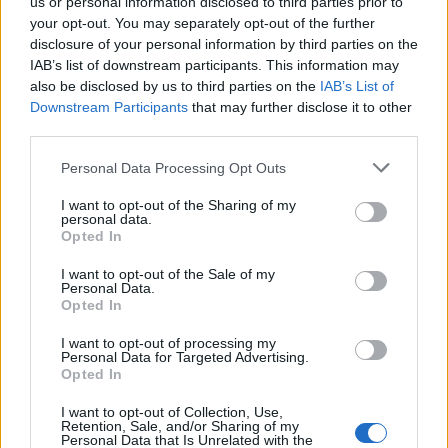
us or personal information disclosed to third parties prior to
your opt-out. You may separately opt-out of the further
Seguici su Google Discover
disclosure of your personal information by third parties on the
IAB’s list of downstream participants. This information may
Segui Libero Quotidiano su Google Discover
also be disclosed by us to third parties on the
IAB’s List of
Scegli Libero Quotidiano come fonte preferita
Downstream Participants
that may further disclose it to other
third parties.
SEZIONI
Personal Data Processing Opt Outs
I want to opt-out of the Sharing of my
SPETTACOLI
personal data.
Opted In
SCIENZA E TECH
I want to opt-out of the Sale of my
Personal Data.
Opted In
ALTRO
I want to opt-out of processing my
Personal Data for Targeted Advertising.
Opted In
I want to opt-out of Collection, Use,
Retention, Sale, and/or Sharing of my
Personal Data that Is Unrelated with the