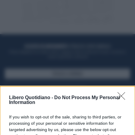
ACQUISTA UN ABBONAMENTO
OTTIENI DEI SUPER VANTAGGI
Potrai sfogliare la rivista online, leggere tutte le edizioni locali, ricevere a
casa il giornale cartaceo
SFOGLIA IL GIORNALE
ACQUISTA ABBONAMENTO
Libero Quotidiano -
Do Not Process My Personal
Information
If you wish to opt-out of the sale, sharing to third parties, or
processing of your personal or sensitive information for
targeted advertising by us, please use the below opt-out