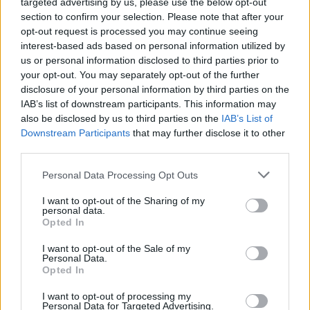
targeted advertising by us, please use the below opt-out
section to confirm your selection. Please note that after your
opt-out request is processed you may continue seeing
interest-based ads based on personal information utilized by
us or personal information disclosed to third parties prior to
your opt-out. You may separately opt-out of the further
Seguici su Google Discover
disclosure of your personal information by third parties on the
IAB’s list of downstream participants. This information may
Segui Libero Quotidiano su Google Discover
also be disclosed by us to third parties on the
IAB’s List of
Scegli Libero Quotidiano come fonte preferita
Downstream Participants
that may further disclose it to other
third parties.
SEZIONI
Personal Data Processing Opt Outs
I want to opt-out of the Sharing of my
SPETTACOLI
personal data.
Opted In
SCIENZA E TECH
I want to opt-out of the Sale of my
Personal Data.
Opted In
ALTRO
I want to opt-out of processing my
Personal Data for Targeted Advertising.