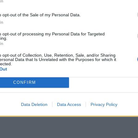
In
o opt-out of the Sale of my Personal Data.
In
to opt-out of processing my Personal Data for Targeted
ing.
In
o opt-out of Collection, Use, Retention, Sale, and/or Sharing
ersonal Data that Is Unrelated with the Purposes for which it
lected.
Out
CONFIRM
Data Deletion
Data Access
Privacy Policy