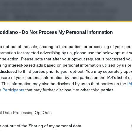
del mondo all'attivo, si trova dunque a due vittorie
 con almeno 100 titoli ATP vinti in carriera. "Penso di aver
etto -.
Michelsen
mi ha messo alla prova al primo turno,
battitori. Domani (oggi,
ndr
) ne incontrerò un altro,
Taylor
partita tirata, dura. Le condizioni qui sono veloci, se servi
otidiano -
Do Not Process My Personal Information
tta, ma spero di poter arrivare fresco al match. Siamo
icella ancora di più". In caso di vittoria, Djokovic
to opt-out of the sale, sharing to third parties, or processing of your per
c
.
formation for targeted advertising by us, please use the below opt-out s
r selection. Please note that after your opt-out request is processed y
eing interest-based ads based on personal information utilized by us or
disclosed to third parties prior to your opt-out. You may separately opt-
losure of your personal information by third parties on the IAB’s list of
. This information may also be disclosed by us to third parties on the
IA
Participants
that may further disclose it to other third parties.
l Data Processing Opt Outs
o opt-out of the Sharing of my personal data.