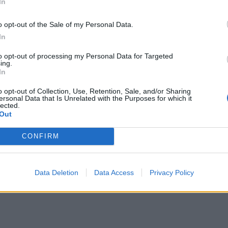
In
o opt-out of the Sale of my Personal Data.
In
to opt-out of processing my Personal Data for Targeted
ing.
In
o opt-out of Collection, Use, Retention, Sale, and/or Sharing
ersonal Data that Is Unrelated with the Purposes for which it
lected.
Out
CONFIRM
Data Deletion
Data Access
Privacy Policy