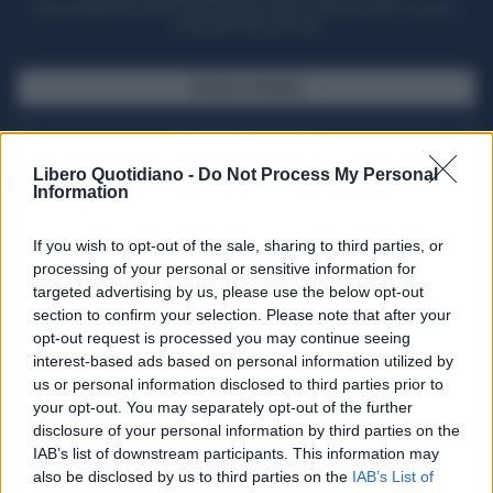
Potrai sfogliare la rivista online, leggere tutte le edizioni locali, ricevere a
casa il giornale cartaceo
SFOGLIA IL GIORNALE
ACQUISTA ABBONAMENTO
Libero Quotidiano -
Do Not Process My Personal
Information
If you wish to opt-out of the sale, sharing to third parties, or
processing of your personal or sensitive information for
targeted advertising by us, please use the below opt-out
section to confirm your selection. Please note that after your
opt-out request is processed you may continue seeing
interest-based ads based on personal information utilized by
us or personal information disclosed to third parties prior to
your opt-out. You may separately opt-out of the further
Seguici su Google Discover
disclosure of your personal information by third parties on the
IAB’s list of downstream participants. This information may
Segui Libero Quotidiano su Google Discover
also be disclosed by us to third parties on the
IAB’s List of