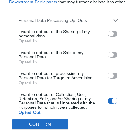
Scegli Libero Quotidiano come fonte preferita
Downstream Participants
that may further disclose it to other
third parties.
SEZIONI
Personal Data Processing Opt Outs
I want to opt-out of the Sharing of my
SPETTACOLI
personal data.
Opted In
SCIENZA E TECH
I want to opt-out of the Sale of my
Personal Data.
Opted In
ALTRO
I want to opt-out of processing my
Personal Data for Targeted Advertising.
Opted In
I want to opt-out of Collection, Use,
Retention, Sale, and/or Sharing of my
Personal Data that Is Unrelated with the
Purposes for which it was collected.
Libero Shopping
Contatti
Pubblicità
Cookie policy
Privacy policy
Opted Out
Condizioni generali
Modello 231
Assistenza
Preferenze Privacy
CONFIRM
Editoriale Libero S.r.l. - Sede Legale: Via dell’Aprica 18, 20158 Milano -
Registro Imprese di Milano Monza Brianza Lodi: C.F. e P.IVA 06823221004 -