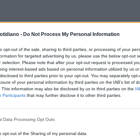
otidiano -
Do Not Process My Personal Information
to opt-out of the sale, sharing to third parties, or processing of your per
formation for targeted advertising by us, please use the below opt-out s
r selection. Please note that after your opt-out request is processed y
eing interest-based ads based on personal information utilized by us or
disclosed to third parties prior to your opt-out. You may separately opt-
losure of your personal information by third parties on the IAB’s list of
. This information may also be disclosed by us to third parties on the
IA
Participants
that may further disclose it to other third parties.
l Data Processing Opt Outs
o opt-out of the Sharing of my personal data.