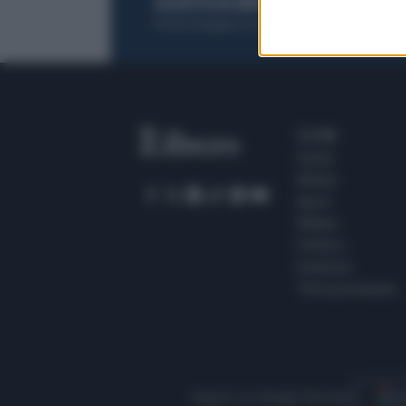
ACQUISTA UN ABBONAMENTO
OTTIENI DEI
Potrai sfogliare la rivista online, leggere tutt
SEZIONI
Home
Meteo
Sport
Milano
Politica
Giustizia
Terra promessa
Seguici su Google Discover
S