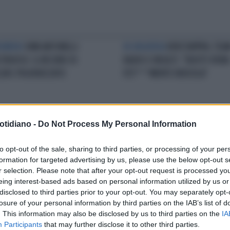
NOMENO
KIMI ANTONELLI
IN UNGHERIA
VERSTAPPEN, TEA
TRUOSO: IL RECORD DI
RADIO E INSULTI: "IDIOTI! ROBA
LERC POLVERIZZATO
FOT***MENTE RIDICOLA"
otidiano -
Do Not Process My Personal Information
D'UNGHERIA
GP UNGHERIA,
LICENZIAMENTO CONTESTATO
KI
to opt-out of the sale, sharing to third parties, or processing of your per
E NORRIS DAVANTI AD
ANTONELLI DALLE PISTE DI F1 A
formation for targeted advertising by us, please use the below opt-out s
ILTON PENALIZZATO:
TRIBUNALE: MINARDI FA CAUSA 
r selection. Please note that after your opt-out request is processed y
UDONO LECLER E KIMI
BABY FENOMENO DELLA FORMU
eing interest-based ads based on personal information utilized by us or
ONELLI
1
disclosed to third parties prior to your opt-out. You may separately opt-
losure of your personal information by third parties on the IAB’s list of
. This information may also be disclosed by us to third parties on the
IA
Participants
that may further disclose it to other third parties.
LA COMMUNITY