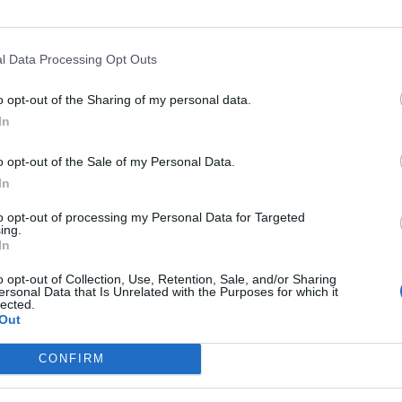
MULA 1
KIMI ANTONELLI IN
REDIVIVO
LEWIS HAMILTON "NO
l Data Processing Opt Outs
SSI GUAI: MINARDI GLI FA UNA
VINCERÀ IL MONDIALE CON LA
o opt-out of the Sharing of my personal data.
SA MILIONARIA
FERRARI": CHI LO GELA
In
o opt-out of the Sale of my Personal Data.
In
FESSIONI A TUTTO TONDO
KIMI
STRONCATURE
FERRARI, LECLE
ONELLI, GLI "ECCESSI" DEL
UMILIATO DA VILLENEUVE: "HA
to opt-out of processing my Personal Data for Targeted
ing.
PIONE: "IL BIRICHINO LO HO
AVUTO TUTTO, NON HA FATTO
In
TO. A CAPODANNO..."
NIENTE"
o opt-out of Collection, Use, Retention, Sale, and/or Sharing
ersonal Data that Is Unrelated with the Purposes for which it
lected.
Out
1
2
3
4
5
...
106
CONFIRM