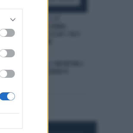
N
TRIONFA LA ROSSA
GP
D'INGHILTERRA, DOMINIO
FERRARI: VINCE LECLERC, TERZO
HAMILTON. E KIMI...
RC
F1, LA SITUAZIONE
KIMI ANTONELLI
FA L'ITALIA, LA FERRARI FA
VETRINA...