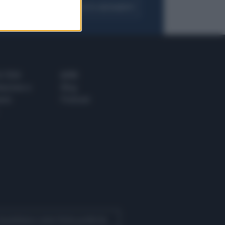
FOGLIA IL GIORNALE
ACQUISTA ABBONAMENTO
 E TECH
ALTRO
tazione e
Blog
ere
Podcast
 Quotidiano come fonte preferita