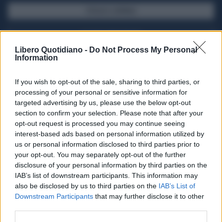
SFOGLIA IL GIORNALE
ACQUISTA ABBONAMENTO
Libero Quotidiano -
Do Not Process My Personal
Information
If you wish to opt-out of the sale, sharing to third parties, or
processing of your personal or sensitive information for
targeted advertising by us, please use the below opt-out
section to confirm your selection. Please note that after your
opt-out request is processed you may continue seeing
interest-based ads based on personal information utilized by
us or personal information disclosed to third parties prior to
your opt-out. You may separately opt-out of the further
Seguici su Google Discover
disclosure of your personal information by third parties on the
IAB’s list of downstream participants. This information may
Segui Libero Quotidiano su Google Discover
also be disclosed by us to third parties on the
IAB’s List of
Scegli Libero Quotidiano come fonte preferita
Downstream Participants
that may further disclose it to other
third parties.