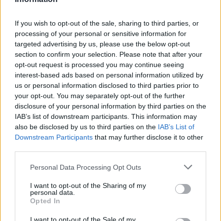
If you wish to opt-out of the sale, sharing to third parties, or
processing of your personal or sensitive information for
targeted advertising by us, please use the below opt-out
section to confirm your selection. Please note that after your
opt-out request is processed you may continue seeing
interest-based ads based on personal information utilized by
us or personal information disclosed to third parties prior to
your opt-out. You may separately opt-out of the further
Seguici su Google Discover
disclosure of your personal information by third parties on the
IAB’s list of downstream participants. This information may
Segui Libero Quotidiano su Google Discover
also be disclosed by us to third parties on the
IAB’s List of
Scegli Libero Quotidiano come fonte preferita
Downstream Participants
that may further disclose it to other
third parties.
SEZIONI
Personal Data Processing Opt Outs
I want to opt-out of the Sharing of my
SPETTACOLI
personal data.
Opted In
SCIENZA E TECH
I want to opt-out of the Sale of my