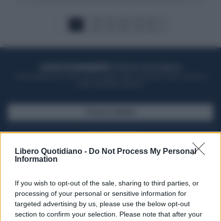
1
2
3
4
5
6
ACQUISTA UN ABBONAMENTO
OTTIENI DEI SUPER VANTAGGI
Potrai sfogliare la rivista online, leggere tutte le edizioni locali, ricevere a
casa il giornale cartaceo
SFOGLIA IL GIORNALE
ACQUISTA ABBONAMENTO
Libero Quotidiano -
Do Not Process My Personal
Information
If you wish to opt-out of the sale, sharing to third parties, or
processing of your personal or sensitive information for
targeted advertising by us, please use the below opt-out
section to confirm your selection. Please note that after your