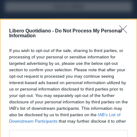
SFOGLIA IL GIORNALE
ACQUISTA ABBONAMENTO
Libero Quotidiano -
Do Not Process My Personal
Information
If you wish to opt-out of the sale, sharing to third parties, or
processing of your personal or sensitive information for
targeted advertising by us, please use the below opt-out
section to confirm your selection. Please note that after your
opt-out request is processed you may continue seeing
interest-based ads based on personal information utilized by
us or personal information disclosed to third parties prior to
your opt-out. You may separately opt-out of the further
Seguici su Google Discover
disclosure of your personal information by third parties on the
IAB’s list of downstream participants. This information may
Segui Libero Quotidiano su Google Discover
also be disclosed by us to third parties on the
IAB’s List of
Scegli Libero Quotidiano come fonte preferita
Downstream Participants
that may further disclose it to other
third parties.