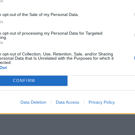
In
o opt-out of the Sale of my Personal Data.
In
to opt-out of processing my Personal Data for Targeted
ing.
In
o opt-out of Collection, Use, Retention, Sale, and/or Sharing
ersonal Data that Is Unrelated with the Purposes for which it
lected.
Out
CONFIRM
Data Deletion
Data Access
Privacy Policy