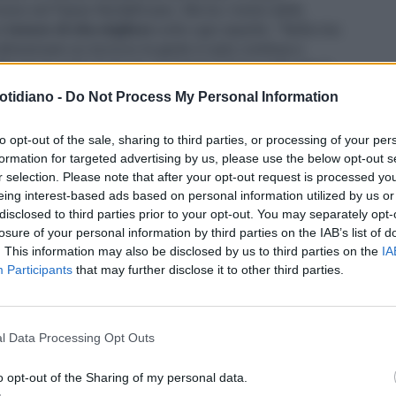
vono nel Paese Nordafricano. Ma tra i motivi delle
un
tenore di vita migliore
sotto ogni aspetto. "Nella mia
ttraversare un incrocio la gente in auto continua a
o non è così". E ancora, in Tunisia "c’è un cielo che è
dibili".
otidiano -
Do Not Process My Personal Information
to opt-out of the sale, sharing to third parties, or processing of your per
formation for targeted advertising by us, please use the below opt-out s
r selection. Please note that after your opt-out request is processed y
eing interest-based ads based on personal information utilized by us or
disclosed to third parties prior to your opt-out. You may separately opt-
losure of your personal information by third parties on the IAB’s list of
. This information may also be disclosed by us to third parties on the
IA
Participants
that may further disclose it to other third parties.
l Data Processing Opt Outs
o opt-out of the Sharing of my personal data.