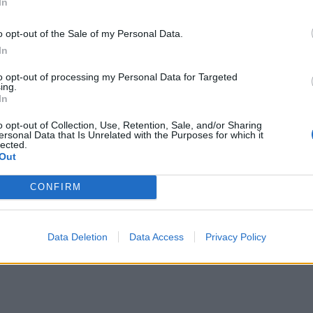
In
o opt-out of the Sale of my Personal Data.
In
to opt-out of processing my Personal Data for Targeted
ing.
In
o opt-out of Collection, Use, Retention, Sale, and/or Sharing
ersonal Data that Is Unrelated with the Purposes for which it
lected.
Out
CONFIRM
Data Deletion
Data Access
Privacy Policy