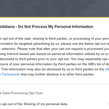
eani. E la relazione tra i Paesi, spiega La Stampa, è stata
i Kim Jong-nam, il fratellastro del leader avvelenato a
tava per imbarcarsi dall'aeroporto della capitale
e società di comodo registrate a Singapore, Hong Kong e
re denaro, importare beni di lusso e vendere armamenti.
otidiano -
Do Not Process My Personal Information
tela di Kim. I diplomatici Pyongyang sfruttano la
re conti correnti in istituti di credito europei. E anche
to opt-out of the sale, sharing to third parties, or processing of your per
erso cui Pyongyang ha accesso al sistema finanziario
formation for targeted advertising by us, please use the below opt-out s
r selection. Please note that after your opt-out request is processed y
eing interest-based ads based on personal information utilized by us or
disclosed to third parties prior to your opt-out. You may separately opt-
losure of your personal information by third parties on the IAB’s list of
. This information may also be disclosed by us to third parties on the
IA
Participants
that may further disclose it to other third parties.
l Data Processing Opt Outs
o opt-out of the Sharing of my personal data.